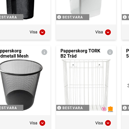
EST.VARA
BEST.VARA
Visa
Visa
pperskorg
Papperskorg TORK
P
ådmetall Mesh
B2 Tråd
5
EST.VARA
BEST.VARA
Visa
Visa