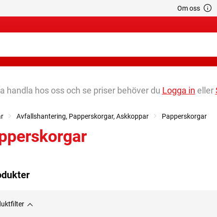
Om oss
na handla hos oss och se priser behöver du
Logga in
eller
ar
Avfallshantering, Papperskorgar, Askkoppar
Papperskorgar
pperskorgar
odukter
uktfilter