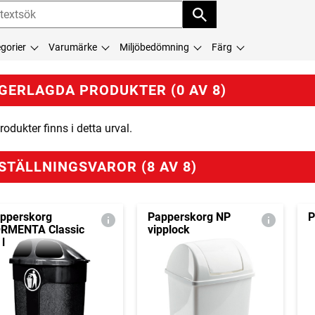
gorier
Varumärke
Miljöbedömning
Färg
GERLAGDA PRODUKTER (0 AV 8)
rodukter finns i detta urval.
STÄLLNINGSVAROR (8 AV 8)
pperskorg
Papperskorg NP
P
RMENTA Classic
vipplock
 l