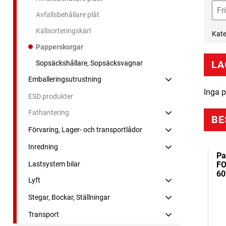
Avfallsbehållare plåt
Källsorteringskärl
Kate
Papperskorgar
LA
Sopsäckshållare, Sopsäcksvagnar
Emballeringsutrustning
Inga p
ESD produkter
Fathantering
BE
Förvaring, Lager- och transportlådor
Inredning
Pa
Lastsystem bilar
FO
60
Lyft
Stegar, Bockar, Ställningar
Transport